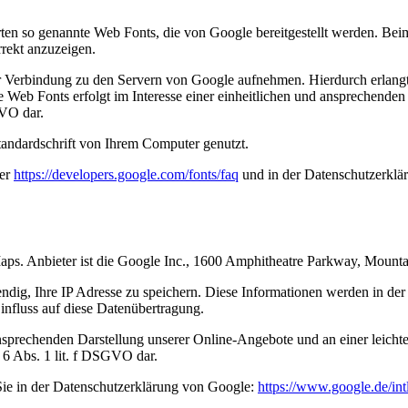
arten so genannte Web Fonts, die von Google bereitgestellt werden. Bei
rrekt anzuzeigen.
erbindung zu den Servern von Google aufnehmen. Hierdurch erlangt 
eb Fonts erfolgt im Interesse einer einheitlichen und ansprechenden D
GVO dar.
tandardschrift von Ihrem Computer genutzt.
ter
https://developers.google.com/fonts/faq
und in der Datenschutzerklä
Maps. Anbieter ist die Google Inc., 1600 Amphitheatre Parkway, Mou
dig, Ihre IP Adresse zu speichern. Diese Informationen werden in de
Einfluss auf diese Datenübertragung.
nsprechenden Darstellung unserer Online-Angebote und an einer leicht
t. 6 Abs. 1 lit. f DSGVO dar.
ie in der Datenschutzerklärung von Google:
https://www.google.de/intl