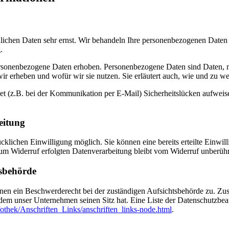
nlichen Daten sehr ernst. Wir behandeln Ihre personenbezogenen Daten 
.
sonenbezogene Daten erhoben. Personenbezogene Daten sind Daten, mit
wir erheben und wofür wir sie nutzen. Sie erläutert auch, wie und zu 
net (z.B. bei der Kommunikation per E-Mail) Sicherheitslücken aufweis
eitung
klichen Einwilligung möglich. Sie können eine bereits erteilte Einwill
zum Widerruf erfolgten Datenverarbeitung bleibt vom Widerruf unberühr
tsbehörde
fenen ein Beschwerderecht bei der zuständigen Aufsichtsbehörde zu. Zu
n dem unser Unternehmen seinen Sitz hat. Eine Liste der Datenschutzb
othek/Anschriften_Links/anschriften_links-node.html
.